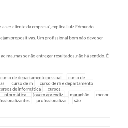
r a ser cliente da empresa”, explica Luiz Edmundo.
 sejam propositivas. Um profissional bom não deve ser
acima, mas se não entregar resultados, não há sentido. É
curso de departamento pessoal
curso de
das
curso de rh
curso de rh e departamento
cursos de informática
cursos
informática
jovem aprendiz
maranhão
menor
fissionalizantes
profissionalizar
são