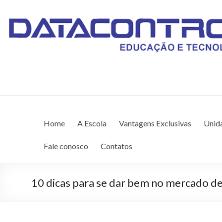
DATACONTROL – EDU
Unidade Anil (98) 3259-8565
Home
A Escola
Vantagens Exclusivas
Unid
Fale conosco
Contatos
10 dicas para se dar bem no mercado de