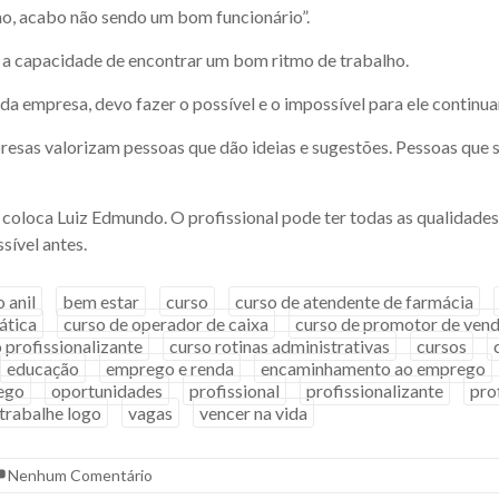
mo, acabo não sendo um bom funcionário”.
É a capacidade de encontrar um bom ritmo de trabalho.
e da empresa, devo fazer o possível e o impossível para ele continua
mpresas valorizam pessoas que dão ideias e sugestões. Pessoas que
 coloca Luiz Edmundo. O profissional pode ter todas as qualidades 
sível antes.
o anil
bem estar
curso
curso de atendente de farmácia
ática
curso de operador de caixa
curso de promotor de ven
 profissionalizante
curso rotinas administrativas
cursos
educação
emprego e renda
encaminhamento ao emprego
ego
oportunidades
profissional
profissionalizante
pro
trabalhe logo
vagas
vencer na vida
Nenhum Comentário