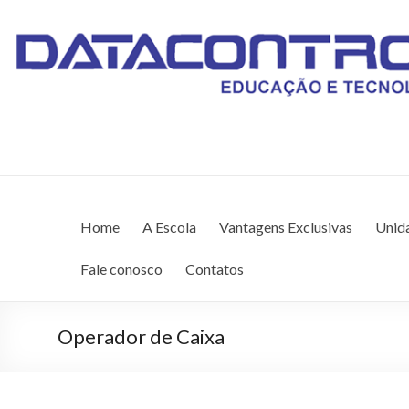
DATACONTROL – EDU
Unidade Anil (98) 3259-8565
Home
A Escola
Vantagens Exclusivas
Unid
Fale conosco
Contatos
Operador de Caixa