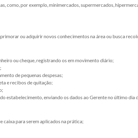
as, como, por exemplo, minimercados, supermercados, hipermercado
primorar ou adquirir novos conhecimentos na área ou busca recolo
heiro ou cheque, registrando os em movimento diário;
;
gamento de pequenas despesas;
eta e recibos de quitação;
o;
a do estabelecimento, enviando os dados ao Gerente no último dia 
e caixa para serem aplicados na prática;