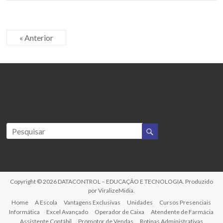
« Anterior
Copyright © 2026
DATACONTROL – EDUCAÇÃO E TECNOLOGIA
. Produzido
por
ViralizeMidia
.
Home
A Escola
Vantagens Exclusivas
Unidades
Cursos Presenciais
Informática
Excel Avançado
Operador de Caixa
Atendente de Farmácia
Assistente Contábil
Promotor de Vendas
Rotinas Administrativas