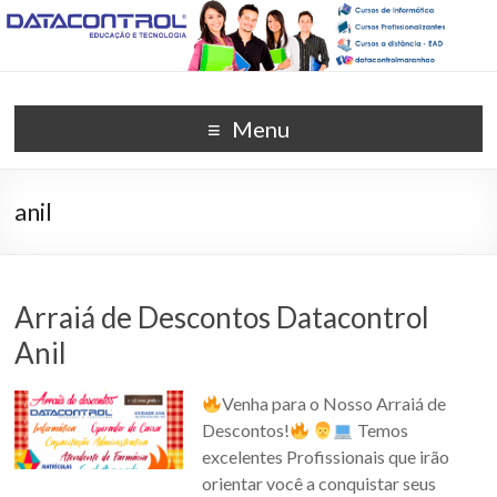
DATACONTROL –
Unidade Anil (98) 3259-8565
Menu
EDUCAÇÃO E
TECNOLOGIA
anil
Arraiá de Descontos Datacontrol
Anil
Venha para o Nosso Arraiá de
Descontos!
Temos
excelentes Profissionais que irão
orientar você a conquistar seus