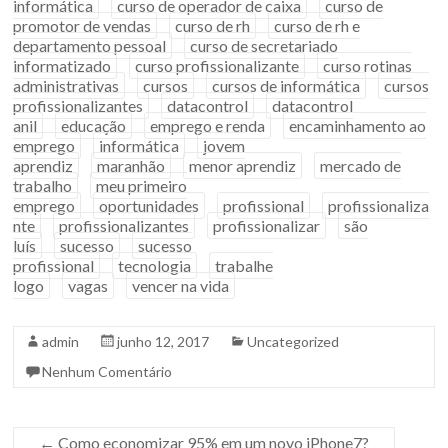
informática
curso de operador de caixa
curso de
promotor de vendas
curso de rh
curso de rh e
departamento pessoal
curso de secretariado
informatizado
curso profissionalizante
curso rotinas
administrativas
cursos
cursos de informática
cursos
profissionalizantes
datacontrol
datacontrol
anil
educação
emprego e renda
encaminhamento ao
emprego
informática
jovem
aprendiz
maranhão
menor aprendiz
mercado de
trabalho
meu primeiro
emprego
oportunidades
profissional
profissionaliza
nte
profissionalizantes
profissionalizar
são
luís
sucesso
sucesso
profissional
tecnologia
trabalhe
logo
vagas
vencer na vida
admin
junho 12, 2017
Uncategorized
Nenhum Comentário
←
Como economizar 95% em um novo iPhone7?