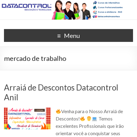
DATACONTROL –
Unidade Anil (98) 3259-8565
Menu
EDUCAÇÃO E
TECNOLOGIA
mercado de trabalho
Arraiá de Descontos Datacontrol
Anil
Venha para o Nosso Arraiá de
Descontos!
Temos
excelentes Profissionais que irão
orientar você a conquistar seus