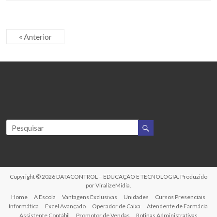
« Anterior
Copyright © 2026
DATACONTROL – EDUCAÇÃO E TECNOLOGIA
. Produzido
por
ViralizeMidia
.
Home
A Escola
Vantagens Exclusivas
Unidades
Cursos Presenciais
Informática
Excel Avançado
Operador de Caixa
Atendente de Farmácia
Assistente Contábil
Promotor de Vendas
Rotinas Administrativas