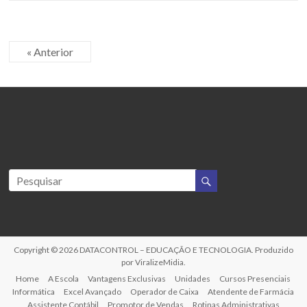
« Anterior
Copyright © 2026
DATACONTROL – EDUCAÇÃO E TECNOLOGIA
. Produzido
por
ViralizeMidia
.
Home
A Escola
Vantagens Exclusivas
Unidades
Cursos Presenciais
Informática
Excel Avançado
Operador de Caixa
Atendente de Farmácia
Assistente Contábil
Promotor de Vendas
Rotinas Administrativas