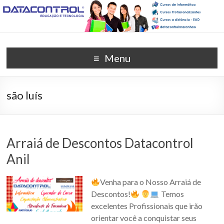
DATACONTROL –
Unidade Anil (98) 3259-8565
Menu
EDUCAÇÃO E
TECNOLOGIA
são luís
Arraiá de Descontos Datacontrol
Anil
Venha para o Nosso Arraiá de
Descontos!
Temos
excelentes Profissionais que irão
orientar você a conquistar seus